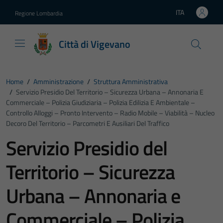
Vai ai contenuti
Vai al footer
ITA
Regione Lombardia
Lingua attiva:
Città di Vigevano
Home
/
Amministrazione
/
Struttura Amministrativa
/
Servizio Presidio Del Territorio – Sicurezza Urbana – Annonaria E
Commerciale – Polizia Giudiziaria – Polizia Edilizia E Ambientale –
Controllo Alloggi – Pronto Intervento – Radio Mobile – Viabilità – Nucleo
Decoro Del Territorio – Parcometri E Ausiliari Del Traffico
Servizio Presidio del
Territorio – Sicurezza
Urbana – Annonaria e
Commerciale – Polizia