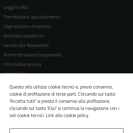
Leggi le FAQ
Prenotazione appuntamento
Segnalazione disservizio
Richiesta assistenza
Iscriviti alla Newsletter
Amministrazione trasparente
Informativa privacy
Cookie Policy
Media policy
Questo sito utilizza cookie tecnici e, previo consenso,
Note legali
cookie di profilazione di terze parti. Cliccando sul tasto
'Accetta tutti' si presta il consenso alla profilazione,
Dichiarazione di accessibilità
cliccando sul tasto 'Esci' si continua la navigazione con i
Piano di miglioramento del sito
soli cookie tecnici.
Link alla cookie policy