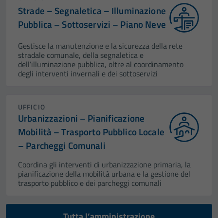
funzionamento
Strade – Segnaletica – Illuminazione
del sito e non
Pubblica – Sottoservizi – Piano Neve
possono
essere
Gestisce la manutenzione e la sicurezza della rete
disabilitati.
stradale comunale, della segnaletica e
Questi cookie
dell’illuminazione pubblica, oltre al coordinamento
degli interventi invernali e dei sottoservizi
non raccolgono
informazioni
personali.
UFFICIO
Urbanizzazioni – Pianificazione
Mobilità – Trasporto Pubblico Locale
– Parcheggi Comunali
Coordina gli interventi di urbanizzazione primaria, la
pianificazione della mobilità urbana e la gestione del
trasporto pubblico e dei parcheggi comunali
Tutta l’amministrazione