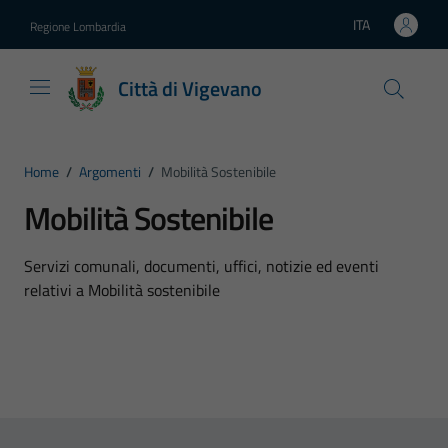
Vai ai contenuti
Vai al footer
ITA
Regione Lombardia
Lingua attiva:
Città di Vigevano
Home
/
Argomenti
/
Mobilità Sostenibile
Mobilità Sostenibile
Dettagli dell'argomento
Servizi comunali, documenti, uffici, notizie ed eventi
relativi a Mobilità sostenibile