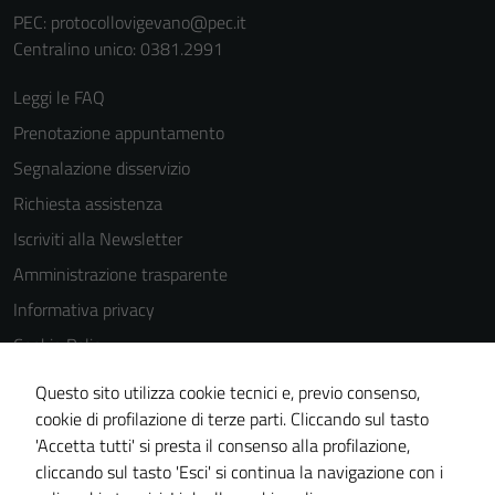
PEC:
protocollovigevano@pec.it
Centralino unico: 0381.2991
Leggi le FAQ
Prenotazione appuntamento
Segnalazione disservizio
Richiesta assistenza
Iscriviti alla Newsletter
Amministrazione trasparente
Informativa privacy
Cookie Policy
Media policy
Questo sito utilizza cookie tecnici e, previo consenso,
Note legali
cookie di profilazione di terze parti. Cliccando sul tasto
'Accetta tutti' si presta il consenso alla profilazione,
Dichiarazione di accessibilità
cliccando sul tasto 'Esci' si continua la navigazione con i
Piano di miglioramento del sito