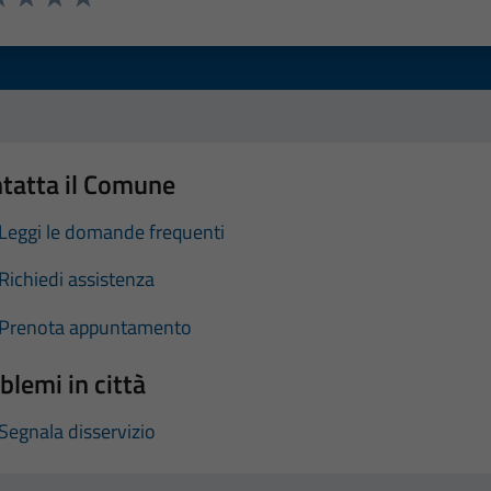
a 1 stelle su 5
luta 2 stelle su 5
Valuta 3 stelle su 5
Valuta 4 stelle su 5
Valuta 5 stelle su 5
tatta il Comune
Leggi le domande frequenti
Richiedi assistenza
Prenota appuntamento
blemi in città
Segnala disservizio