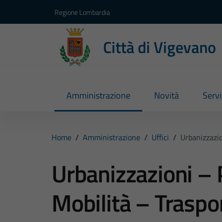
Vai ai contenuti
Vai al footer
Regione Lombardia
Città di Vigevano
Amministrazione
Novità
Servi
Home
/
Amministrazione
/
Uffici
/
Urbanizzazio
Urbanizzazioni – 
Mobilità – Traspo