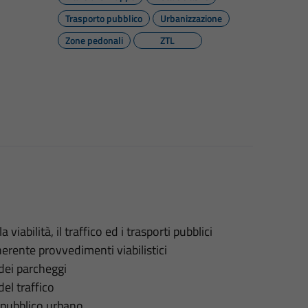
Trasporto pubblico
Urbanizzazione
Zone pedonali
ZTL
abilità, il traffico ed i trasporti pubblici
erente provvedimenti viabilistici
dei parcheggi
el traffico
 pubblico urbano