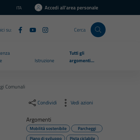
Accedi all'area personale
ITA
Lingua attiva:
ci su:
Cerca
tenza
Tutti gli
le
Istruzione
argomenti...
ggi Comunali
Condividi
Vedi azioni
Argomenti
Mobilità sostenibile
Parcheggi
Piano di sviluppo
Pista ciclabile