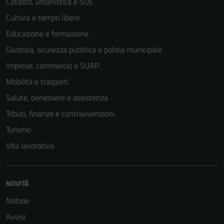
Catasto, urbanistica e SUE
essere
Cultura e tempo libero
disabilitati.
Educazione e formazione
Questi cookie
non raccolgono
Giustizia, sicurezza pubblica e polizia municipale
informazioni
Imprese, commercio e SUAP
personali.
Mobilità e trasporti
Salute, benessere e assistenza
Tributi, finanze e contravvenzioni
Turismo
Vita lavorativa
NOVITÀ
Notizie
Avvisi