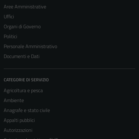
Aree Amministrative
Uffici
Organi di Governo
Politici
Personale Amministrativo
Documenti e Dati
CATEGORIE DI SERVIZIO
Agricoltura e pesca
Tecnici
Ambiente
Questi cookie
sono necessari
Anagrafe e stato civile
per il
Appalti pubblici
funzionamento
Autorizzazioni
del sito e non
possono