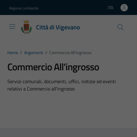
Vai ai contenuti
Vai al footer
ITA
Regione Lombardia
Lingua attiva:
Città di Vigevano
Home
/
Argomenti
/
Commercio All'ingrosso
Commercio All'ingrosso
Dettagli dell'argomento
Servizi comunali, documenti, uffici, notizie ed eventi
relativi a Commercio all'ingrosso