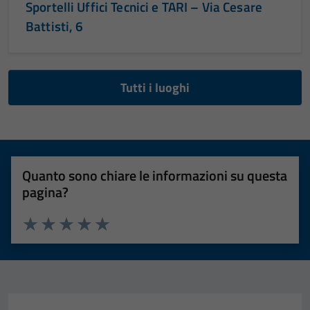
Sportelli Uffici Tecnici e TARI – Via Cesare
Battisti, 6
Tutti i luoghi
Quanto sono chiare le informazioni su questa
pagina?
Valuta 1 stelle su 5
Valuta 2 stelle su 5
Valuta 3 stelle su 5
Valuta 4 stelle su 5
Valuta 5 stelle su 5