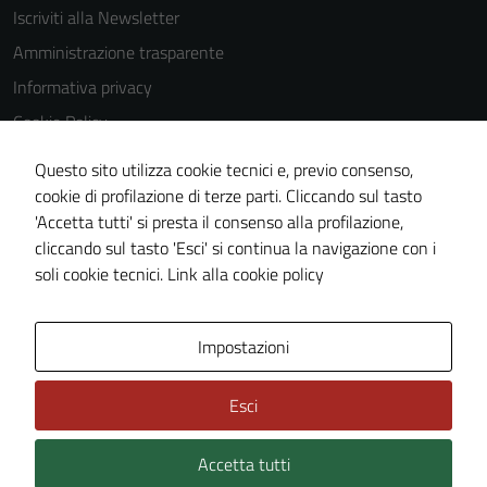
Iscriviti alla Newsletter
Amministrazione trasparente
Informativa privacy
Cookie Policy
Media policy
Questo sito utilizza cookie tecnici e, previo consenso,
Note legali
cookie di profilazione di terze parti. Cliccando sul tasto
'Accetta tutti' si presta il consenso alla profilazione,
Dichiarazione di accessibilità
cliccando sul tasto 'Esci' si continua la navigazione con i
Piano di miglioramento del sito
soli cookie tecnici.
Link alla cookie policy
Area Privata
Impostazioni
Esci
Accetta tutti
Credits: ©
Technical Design s.r.l.