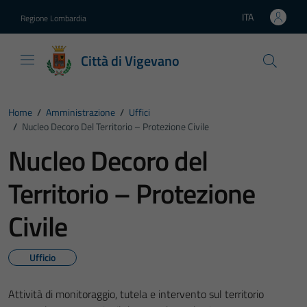
Vai ai contenuti
Vai al footer
ITA
Regione Lombardia
Lingua attiva:
Città di Vigevano
Home
/
Amministrazione
/
Uffici
/
Nucleo Decoro Del Territorio – Protezione Civile
Nucleo Decoro del
Territorio – Protezione
Civile
Ufficio
Attività di monitoraggio, tutela e intervento sul territorio