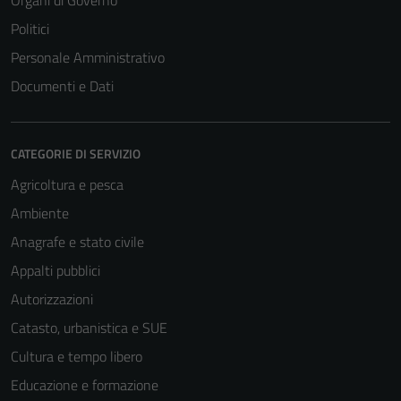
Organi di Governo
Politici
Personale Amministrativo
Documenti e Dati
CATEGORIE DI SERVIZIO
Agricoltura e pesca
Ambiente
Tecnici
Anagrafe e stato civile
Questi cookie
Appalti pubblici
sono necessari
per il
Autorizzazioni
funzionamento
Catasto, urbanistica e SUE
del sito e non
Cultura e tempo libero
possono
essere
Educazione e formazione