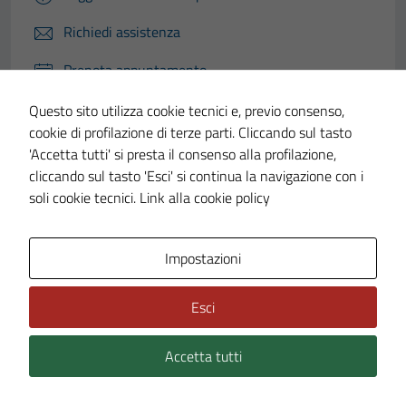
Richiedi assistenza
Prenota appuntamento
Questo sito utilizza cookie tecnici e, previo consenso,
Problemi in città
cookie di profilazione di terze parti. Cliccando sul tasto
Segnala disservizio
'Accetta tutti' si presta il consenso alla profilazione,
cliccando sul tasto 'Esci' si continua la navigazione con i
soli cookie tecnici.
Link alla cookie policy
Impostazioni
Città di Vigevano
Esci
AMMINISTRAZIONE
Accetta tutti
Aree Amministrative
Uffici