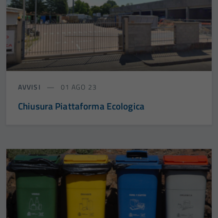
Tecnici
Questi cookie
sono necessari
per il
funzionamento
del sito e non
possono
AVVISI
01 AGO 23
essere
disabilitati.
Chiusura Piattaforma Ecologica
Questi cookie
non raccolgono
informazioni
personali.