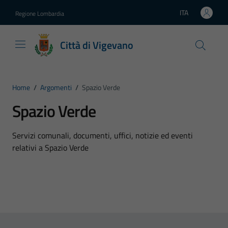
Vai ai contenuti
Vai al footer
ITA
Regione Lombardia
Lingua attiva:
Città di Vigevano
Home
/
Argomenti
/
Spazio Verde
Spazio Verde
Dettagli dell'argomento
Servizi comunali, documenti, uffici, notizie ed eventi
relativi a Spazio Verde