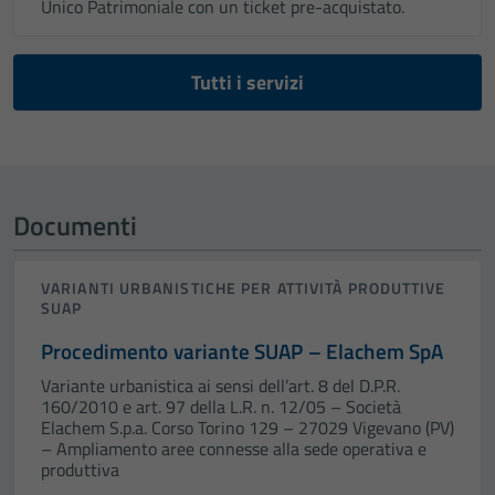
Unico Patrimoniale con un ticket pre-acquistato.
Tutti i servizi
Documenti
Tecnici
Questi cookie
sono necessari
VARIANTI URBANISTICHE PER ATTIVITÀ PRODUTTIVE
SUAP
per il
funzionamento
Procedimento variante SUAP – Elachem SpA
del sito e non
Variante urbanistica ai sensi dell’art. 8 del D.P.R.
possono
160/2010 e art. 97 della L.R. n. 12/05 – Società
essere
Elachem S.p.a. Corso Torino 129 – 27029 Vigevano (PV)
disabilitati.
– Ampliamento aree connesse alla sede operativa e
produttiva
Questi cookie