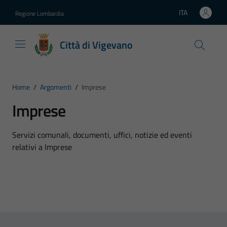
Vai ai contenuti
Vai al footer
ITA
Regione Lombardia
Lingua attiva:
Città di Vigevano
Home
/
Argomenti
/
Imprese
Imprese
Dettagli dell'argomento
Servizi comunali, documenti, uffici, notizie ed eventi
relativi a Imprese