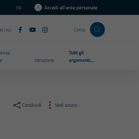
Accedi all'area personale
ITA
Lingua attiva:
ci su:
Cerca
tenza
Tutti gli
le
Istruzione
argomenti...
Condividi
Vedi azioni