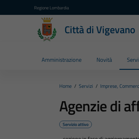
Vai ai contenuti
Vai al footer
Regione Lombardia
Città di Vigevano
Amministrazione
Novità
Servi
Home
/
Servizi
/
Imprese, Commerc
Agenzie di af
Servizio attivo
...sezione in fase di aggiornamento