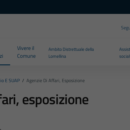
Segui
Vivere il
Ambito Distrettuale della
Assis
zi
Comune
Lomellina
socia
io E SUAP
/
Agenzie Di Affari, Esposizione
fari, esposizione
...