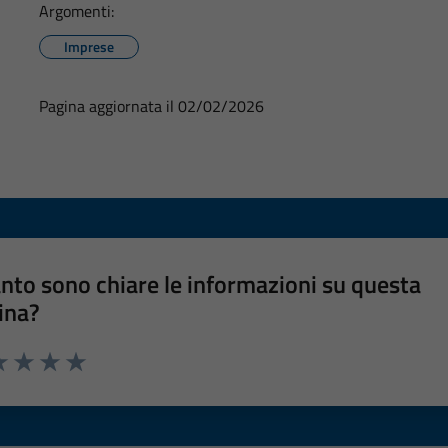
Argomenti:
Imprese
Pagina aggiornata il 02/02/2026
nto sono chiare le informazioni su questa
ina?
a 1 stelle su 5
luta 2 stelle su 5
Valuta 3 stelle su 5
Valuta 4 stelle su 5
Valuta 5 stelle su 5