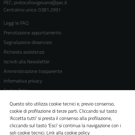
PEC:
protocollovigevano@pec.it
Centralino unico: 0381.2991
Leggi le FAQ
Prenotazione appuntamento
Segnalazione disservizio
Richiesta assistenza
Iscriviti alla Newsletter
Amministrazione trasparente
Informativa privacy
Cookie Policy
Media policy
Questo sito utilizza cookie tecnici e, previo consenso,
Note legali
cookie di profilazione di terze parti. Cliccando sul tasto
'Accetta tutti' si presta il consenso alla profilazione,
Dichiarazione di accessibilità
cliccando sul tasto 'Esci' si continua la navigazione con i
Piano di miglioramento del sito
soli cookie tecnici.
Link alla cookie policy