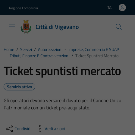
Vai ai contenuti
Vai al footer
ITA
Regione Lombardia
Lingua attiva:
Città di Vigevano
Home
/
Servizi
/
Autorizzazioni
-
Imprese, Commercio E SUAP
-
Tributi, Finanze E Contravvenzioni
/
Ticket Spuntisti Mercato
Ticket spuntisti mercato
Servizio attivo
Gli operatori devono versare il dovuto per il Canone Unico
Patrimoniale con un ticket pre-acquistato.
Condividi
Vedi azioni