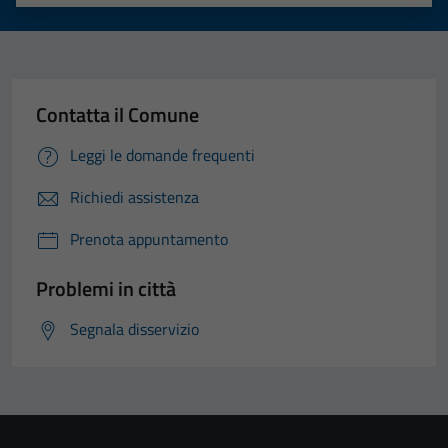
Valuta 1 stelle su 5
Valuta 2 stelle su 5
Valuta 3 stelle su 5
Valuta 4 stelle su 5
Valuta 5 stelle su 5
Contatta il Comune
Leggi le domande frequenti
Richiedi assistenza
Prenota appuntamento
Problemi in città
Segnala disservizio
Tecnici
Questi cookie
sono necessari
per il