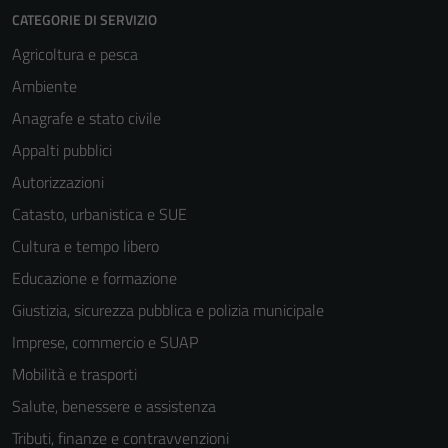
CATEGORIE DI SERVIZIO
Agricoltura e pesca
Ambiente
Anagrafe e stato civile
Appalti pubblici
Autorizzazioni
Tecnici
Questi cookie
Catasto, urbanistica e SUE
sono necessari
Cultura e tempo libero
per il
Educazione e formazione
funzionamento
del sito e non
Giustizia, sicurezza pubblica e polizia municipale
possono
Imprese, commercio e SUAP
essere
Mobilità e trasporti
disabilitati.
Questi cookie
Salute, benessere e assistenza
non raccolgono
Tributi, finanze e contravvenzioni
informazioni