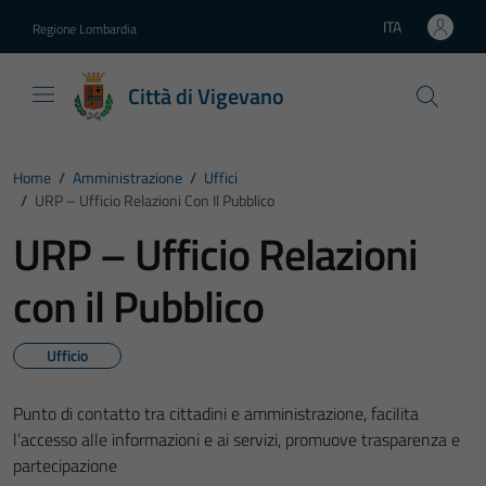
Vai ai contenuti
Vai al footer
ITA
Regione Lombardia
Lingua attiva:
Città di Vigevano
Home
/
Amministrazione
/
Uffici
/
URP – Ufficio Relazioni Con Il Pubblico
URP – Ufficio Relazioni
con il Pubblico
Ufficio
Punto di contatto tra cittadini e amministrazione, facilita
l’accesso alle informazioni e ai servizi, promuove trasparenza e
partecipazione