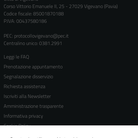
Corso Vittorio Emanuele II, 25 - 27029 Vigevano (Pavia)
Codice fiscale: 85001870188
P.IVA: 00437580186
PEC:
protocollovigevano@pec.it
Centralino unico: 0381.2991
Leggi le FAQ
Prenotazione appuntamento
Segnalazione disservizio
Richiesta assistenza
Iscriviti alla Newsletter
Amministrazione trasparente
Informativa privacy
Cookie Policy
Media policy