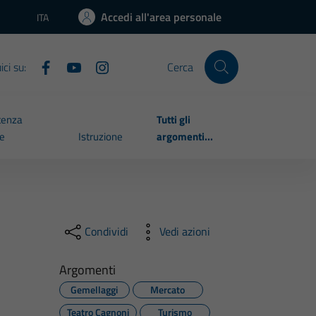
Accedi all'area personale
ITA
Lingua attiva:
ci su:
Cerca
tenza
Tutti gli
le
Istruzione
argomenti...
Condividi
Vedi azioni
Argomenti
Gemellaggi
Mercato
Teatro Cagnoni
Turismo