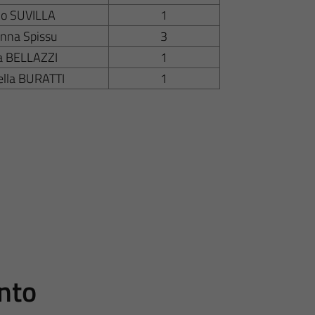
io SUVILLA
1
anna Spissu
3
a BELLAZZI
1
ella BURATTI
1
nto