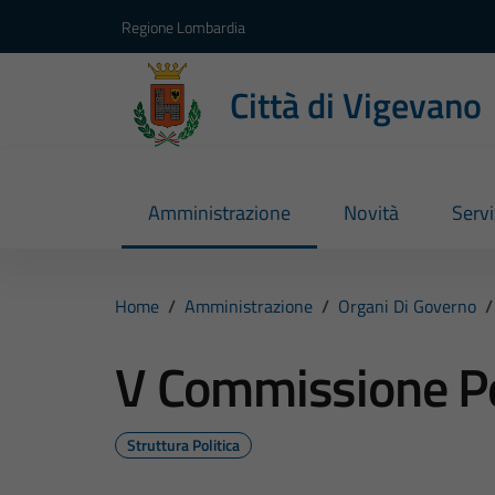
Vai ai contenuti
Vai al footer
Regione Lombardia
Città di Vigevano
Amministrazione
Novità
Servi
Home
/
Amministrazione
/
Organi Di Governo
/
V Commissione P
Struttura Politica