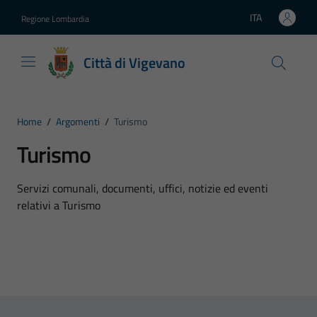
Vai ai contenuti
Vai al footer
ITA
Regione Lombardia
Lingua attiva:
Città di Vigevano
Home
/
Argomenti
/
Turismo
Turismo
Dettagli dell'argomento
Servizi comunali, documenti, uffici, notizie ed eventi
relativi a Turismo