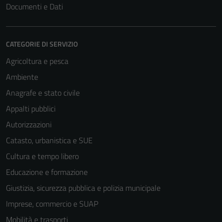
Documenti e Dati
CATEGORIE DI SERVIZIO
Agricoltura e pesca
Ambiente
Anagrafe e stato civile
Tecnici
Appalti pubblici
Questi cookie
Autorizzazioni
sono necessari
Catasto, urbanistica e SUE
per il
funzionamento
Cultura e tempo libero
del sito e non
Educazione e formazione
possono
Giustizia, sicurezza pubblica e polizia municipale
essere
disabilitati.
Imprese, commercio e SUAP
Questi cookie
Mobilità e trasporti