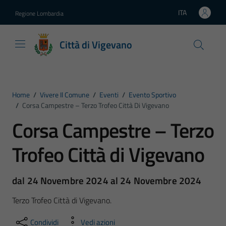
Vai ai contenuti
Vai al footer
ITA
Regione Lombardia
Lingua attiva:
Città di Vigevano
Home
/
Vivere Il Comune
/
Eventi
/
Evento Sportivo
/
Corsa Campestre – Terzo Trofeo Città Di Vigevano
Corsa Campestre – Terzo
Trofeo Città di Vigevano
dal 24 Novembre 2024 al 24 Novembre 2024
Terzo Trofeo Città di Vigevano.
Condividi
Vedi azioni