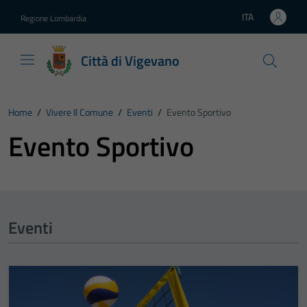
Vai ai contenuti
Vai al footer
ITA
Regione Lombardia
Lingua attiva:
Città di Vigevano
Home
/
Vivere Il Comune
/
Eventi
/
Evento Sportivo
Evento Sportivo
Eventi