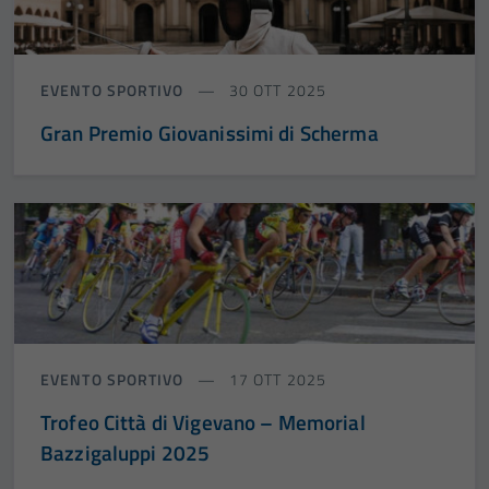
EVENTO SPORTIVO
30 OTT 2025
Gran Premio Giovanissimi di Scherma
Tecnici
Questi cookie
sono necessari
per il
funzionamento
del sito e non
possono
essere
EVENTO SPORTIVO
17 OTT 2025
disabilitati.
Trofeo Città di Vigevano – Memorial
Questi cookie
Bazzigaluppi 2025
non raccolgono
informazioni