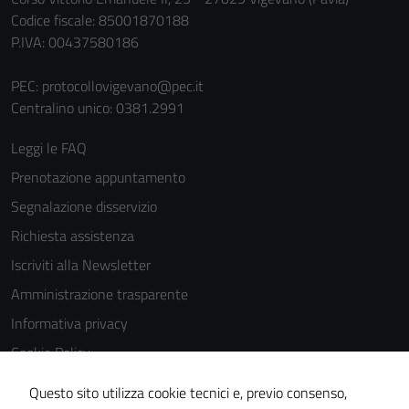
Codice fiscale: 85001870188
P.IVA: 00437580186
PEC:
protocollovigevano@pec.it
Centralino unico: 0381.2991
Leggi le FAQ
Prenotazione appuntamento
Segnalazione disservizio
Richiesta assistenza
Iscriviti alla Newsletter
Amministrazione trasparente
Informativa privacy
Cookie Policy
Media policy
Questo sito utilizza cookie tecnici e, previo consenso,