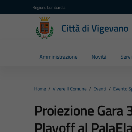
Vai ai contenuti
Vai al footer
Regione Lombardia
Città di Vigevano
Amministrazione
Novità
Servi
Home
/
Vivere Il Comune
/
Eventi
/
Evento S
Proiezione Gara 3
Playoff al PalaE