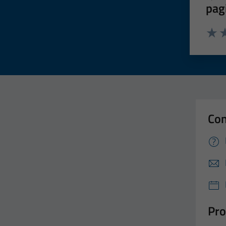
pag
Valut
Va
Con
Pro