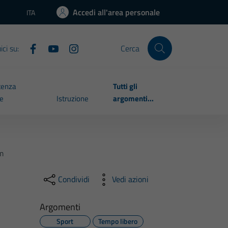
Accedi all'area personale
ITA
Lingua attiva:
ci su:
Cerca
tenza
Tutti gli
le
Istruzione
argomenti...
em
Condividi
Vedi azioni
Argomenti
Sport
Tempo libero