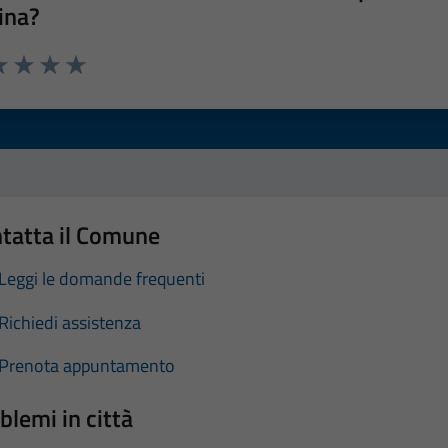
ina?
a 1 stelle su 5
luta 2 stelle su 5
Valuta 3 stelle su 5
Valuta 4 stelle su 5
Valuta 5 stelle su 5
tatta il Comune
Leggi le domande frequenti
Richiedi assistenza
Prenota appuntamento
blemi in città