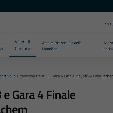
Segui
Vivere il
Ambito Distrettuale della
Assis
zi
Comune
Lomellina
socia
portivo
/
Proiezione Gara 3 E Gara 4 Finale Playoff Al PalaElach
 e Gara 4 Finale
lachem