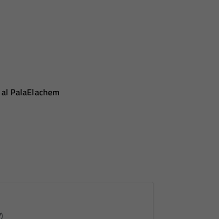
a al PalaElachem
)