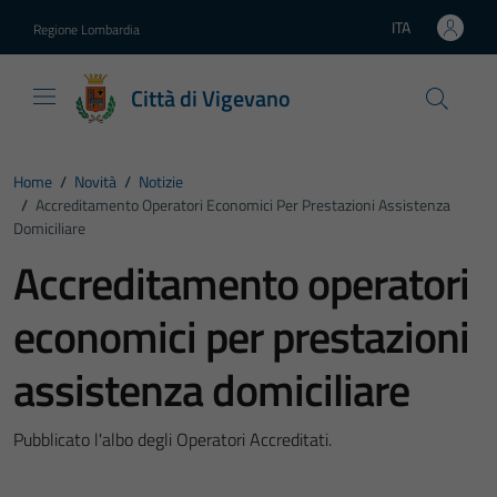
Vai ai contenuti
Vai al footer
ITA
Regione Lombardia
Lingua attiva:
Città di Vigevano
Home
/
Novità
/
Notizie
/
Accreditamento Operatori Economici Per Prestazioni Assistenza
Domiciliare
Accreditamento operatori
economici per prestazioni
assistenza domiciliare
Pubblicato l'albo degli Operatori Accreditati.