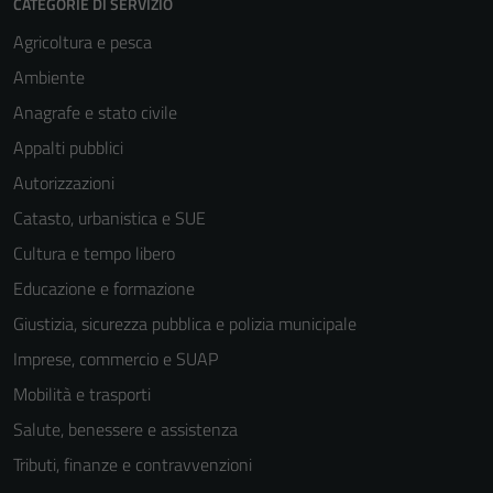
CATEGORIE DI SERVIZIO
Agricoltura e pesca
Ambiente
Anagrafe e stato civile
Appalti pubblici
Autorizzazioni
Tecnici
Catasto, urbanistica e SUE
Questi cookie
sono necessari
Cultura e tempo libero
per il
Educazione e formazione
funzionamento
Giustizia, sicurezza pubblica e polizia municipale
del sito e non
possono
Imprese, commercio e SUAP
essere
Mobilità e trasporti
disabilitati.
Salute, benessere e assistenza
Questi cookie
non raccolgono
Tributi, finanze e contravvenzioni
informazioni