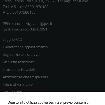
Corso Vittorio Emanuele II, 25 - 27029 Vigevano (Pavia)
Codice fiscale: 85001870188
P.IVA: 00437580186
PEC:
protocollovigevano@pec.it
Centralino unico: 0381.2991
Leggi le FAQ
Prenotazione appuntamento
Segnalazione disservizio
Richiesta assistenza
Iscriviti alla Newsletter
Amministrazione trasparente
Informativa privacy
Cookie Policy
Media policy
Questo sito utilizza cookie tecnici e, previo consenso,