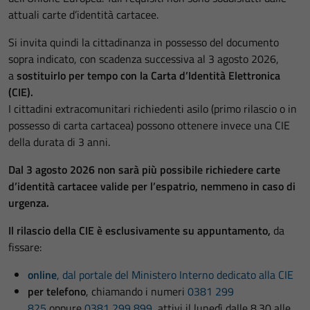
attuali carte d’identità cartacee.
Si invita quindi la cittadinanza in possesso del documento
sopra indicato, con scadenza successiva al 3 agosto 2026,
a
sostituirlo per tempo con la Carta d’Identità Elettronica
(CIE).
I cittadini extracomunitari richiedenti asilo (primo rilascio o in
possesso di carta cartacea) possono ottenere invece una CIE
della durata di 3 anni.
Dal 3 agosto 2026 non sarà più possibile richiedere carte
d’identità cartacee valide per l’espatrio, nemmeno in caso di
urgenza.
Il rilascio della CIE è esclusivamente su appuntamento,
da
fissare:
online
, dal portale del Ministero Interno dedicato alla CIE
per telefono
, chiamando i numeri
0381 299
825
oppure
0381 299 899
, attivi il lunedì dalle 8.30 alle