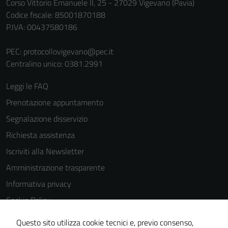
Corso Vittorio Emanuele II, 25 - 27029 Vigevano (Pavia)
Codice fiscale: 85001870188
P.IVA: 00437580186
PEC:
protocollovigevano@pec.it
Centralino unico: 0381.2991
Leggi le FAQ
Prenotazione appuntamento
Segnalazione disservizio
Richiesta assistenza
Iscriviti alla Newsletter
Amministrazione trasparente
Informativa privacy
Cookie Policy
Media policy
Questo sito utilizza cookie tecnici e, previo consenso,