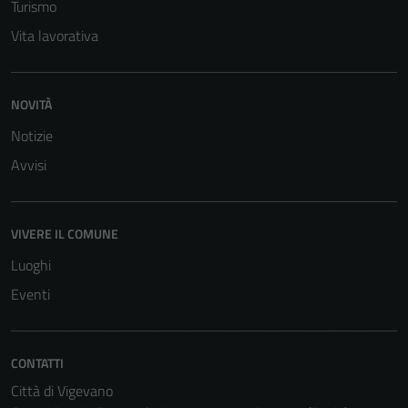
Turismo
per il
Vita lavorativa
funzionamento
del sito e non
possono
NOVITÀ
essere
disabilitati.
Notizie
Questi cookie
Avvisi
non raccolgono
informazioni
personali.
VIVERE IL COMUNE
Luoghi
Eventi
CONTATTI
Città di Vigevano