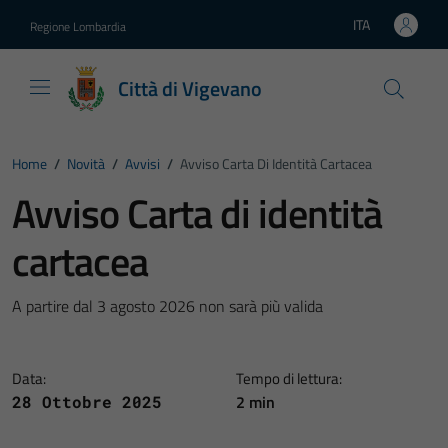
Vai ai contenuti
Vai al footer
ITA
Regione Lombardia
Lingua attiva:
Città di Vigevano
Home
/
Novità
/
Avvisi
/
Avviso Carta Di Identità Cartacea
Avviso Carta di identità
cartacea
A partire dal 3 agosto 2026 non sarà più valida
Data:
Tempo di lettura:
2 min
28 Ottobre 2025