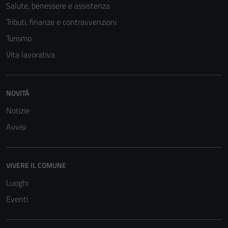
Salute, benessere e assistenza
Tributi, finanze e contravvenzioni
Turismo
Vita lavorativa
NOVITÀ
Tecnici
Notizie
Questi cookie
Avvisi
sono necessari
per il
funzionamento
VIVERE IL COMUNE
del sito e non
possono
Luoghi
essere
Eventi
disabilitati.
Questi cookie