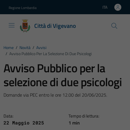
Vai ai contenuti
Vai al footer
ITA
Regione Lombardia
Lingua attiva:
Città di Vigevano
Home
/
Novità
/
Avvisi
/
Avviso Pubblico Per La Selezione Di Due Psicologi
Avviso Pubblico per la
selezione di due psicologi
Domande via PEC entro le ore 12.00 del 20/06/2025.
Data:
Tempo di lettura:
1 min
22 Maggio 2025