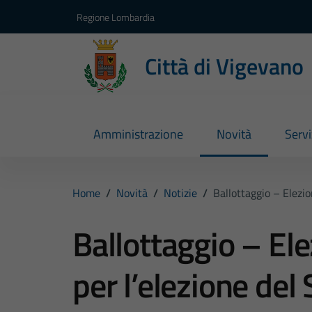
Vai ai contenuti
Vai al footer
Regione Lombardia
Città di Vigevano
Amministrazione
Novità
Servi
Home
/
Novità
/
Notizie
/
Ballottaggio – Elezi
Ballottaggio – El
per l’elezione del