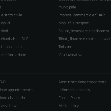
e
municipale
e stato civile
Imprese, commercio e SUAP
ubblici
Mobilità e trasporti
zioni
Salute, benessere e assistenza
 urbanistica e SUE
Tributi, finanze e contravvenzion
e tempo libero
Turismo
ne e formazione
Vita lavorativa
 FAQ
Amministrazione trasparente
Tecnici
zione appuntamento
Informativa privacy
Questi cookie
one disservizio
Cookie Policy
sono necessari
per il
a assistenza
Media policy