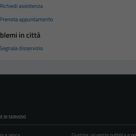
Richiedi assistenza
Prenota appuntamento
blemi in città
Segnala disservizio
E DI SERVIZIO
ra e pesca
Giustizia, sicurezza pubblica e po