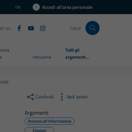
Accedi all'area personale
ITA
Lingua attiva:
ci su:
Cerca
tenza
Tutti gli
le
Istruzione
argomenti...
unale
Condividi
Vedi azioni
Argomenti
Accesso all'informazione
Elezioni