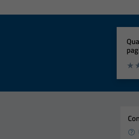
Qua
pag
Valut
Va
Con