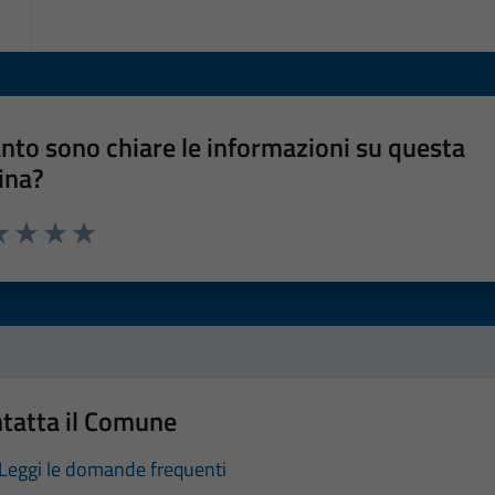
nto sono chiare le informazioni su questa
ina?
a 1 stelle su 5
luta 2 stelle su 5
Valuta 3 stelle su 5
Valuta 4 stelle su 5
Valuta 5 stelle su 5
tatta il Comune
Leggi le domande frequenti