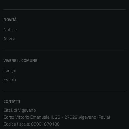
per il
funzionamento
del sito e non
NOVITÀ
possono
essere
Notizie
disabilitati.
Avvisi
Questi cookie
non raccolgono
informazioni
VIVERE IL COMUNE
personali.
Luoghi
Eventi
CONTATTI
Città di Vigevano
Corso Vittorio Emanuele II, 25 - 27029 Vigevano (Pavia)
Codice fiscale: 85001870188