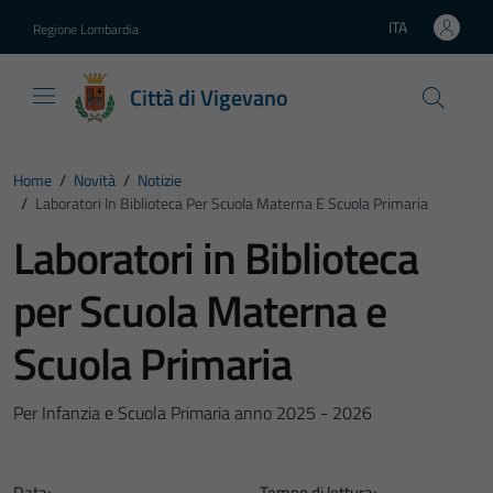
Vai ai contenuti
Vai al footer
ITA
Regione Lombardia
Lingua attiva:
Città di Vigevano
Home
/
Novità
/
Notizie
/
Laboratori In Biblioteca Per Scuola Materna E Scuola Primaria
Laboratori in Biblioteca
per Scuola Materna e
Scuola Primaria
Per Infanzia e Scuola Primaria anno 2025 - 2026
Data:
Tempo di lettura: