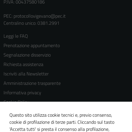
P.IVA: 00437580186
PEC:
protocollovigevano@pec.it
Centralino unico: 0381.2991
Leggi le FAQ
Prenotazione appuntamento
Segnalazione disservizio
Richiesta assistenza
Iscriviti alla Newsletter
Amministrazione trasparente
Informativa privacy
Cookie Policy
Media policy
Questo sito utilizza cookie tecnici e, previo consenso,
Note legali
cookie di profilazione di terze parti. Cliccando sul tasto
'Accetta tutti' si presta il consenso alla profilazione,
Dichiarazione di accessibilità