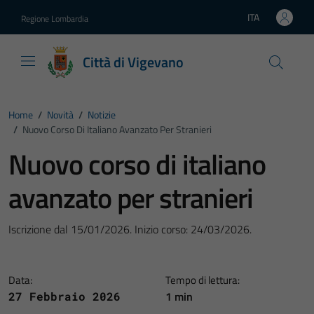
Vai ai contenuti
Vai al footer
ITA
Regione Lombardia
Lingua attiva:
Città di Vigevano
Home
/
Novità
/
Notizie
/
Nuovo Corso Di Italiano Avanzato Per Stranieri
Nuovo corso di italiano
avanzato per stranieri
Iscrizione dal 15/01/2026. Inizio corso: 24/03/2026.
Data:
Tempo di lettura:
1 min
27 Febbraio 2026