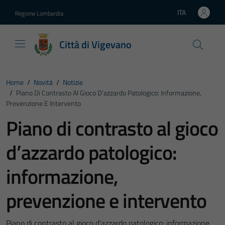
Vai ai contenuti
Vai al footer
ITA
Regione Lombardia
Lingua attiva:
Città di Vigevano
Home
/
Novità
/
Notizie
/
Piano Di Contrasto Al Gioco D’azzardo Patologico: Informazione,
Prevenzione E Intervento
Piano di contrasto al gioco
d’azzardo patologico:
informazione,
prevenzione e intervento
Piano di contrasto al gioco d’azzardo patologico: informazione,