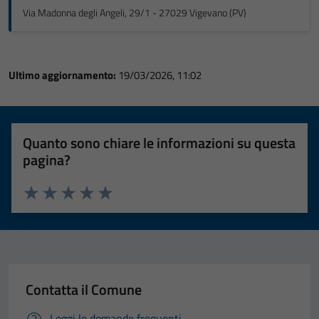
Via Madonna degli Angeli, 29/1 - 27029 Vigevano (PV)
Ultimo aggiornamento:
19/03/2026, 11:02
Quanto sono chiare le informazioni su questa
pagina?
Valuta 1 stelle su 5
Valuta 2 stelle su 5
Valuta 3 stelle su 5
Valuta 4 stelle su 5
Valuta 5 stelle su 5
Contatta il Comune
Leggi le domande frequenti