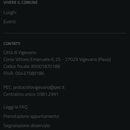
VIVERE IL COMUNE
Luoghi
Eventi
CONTATTI
Città di Vigevano
Tecnici
Corso Vittorio Emanuele II, 25 - 27029 Vigevano (Pavia)
Questi cookie
Codice fiscale: 85001870188
sono necessari
P.IVA: 00437580186
per il
funzionamento
PEC:
protocollovigevano@pec.it
del sito e non
Centralino unico: 0381.2991
possono
essere
Leggi le FAQ
disabilitati.
Prenotazione appuntamento
Questi cookie
non raccolgono
Segnalazione disservizio
informazioni