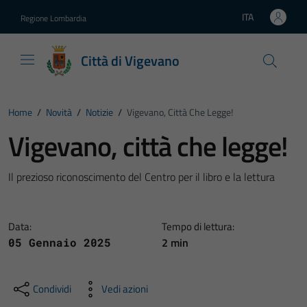
Vai ai contenuti
Vai al footer
ITA
Regione Lombardia
Lingua attiva:
Città di Vigevano
Home
/
Novità
/
Notizie
/
Vigevano, Città Che Legge!
Vigevano, città che legge!
Il prezioso riconoscimento del Centro per il libro e la lettura
Data:
Tempo di lettura:
2 min
05 Gennaio 2025
Condividi
Vedi azioni