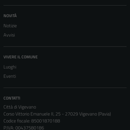
funzionamento
del sito e non
NOVITÀ
possono
Notizie
essere
disabilitati.
Avvisi
Questi cookie
non raccolgono
informazioni
VIVERE IL COMUNE
personali.
Luoghi
Eventi
CONTATTI
Città di Vigevano
Corso Vittorio Emanuele II, 25 - 27029 Vigevano (Pavia)
Codice fiscale: 85001870188
P.IVA: 00437580186