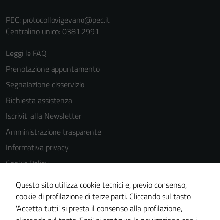
PEC:
protocollovigevano@pec.it
Centralino unico: 0381.2991
Leggi le FAQ
Prenotazione appuntamento
Segnalazione disservizio
Richiesta assistenza
Iscriviti alla Newsletter
Amministrazione trasparente
Informativa privacy
Cookie Policy
Media policy
Questo sito utilizza cookie tecnici e, previo consenso,
Note legali
cookie di profilazione di terze parti. Cliccando sul tasto
'Accetta tutti' si presta il consenso alla profilazione,
Dichiarazione di accessibilità