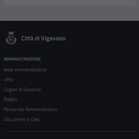
Città di Vigevano
Tecnici
AMMINISTRAZIONE
Questi cookie
Aree Amministrative
sono necessari
per il
Uffici
funzionamento
Organi di Governo
del sito e non
Politici
possono
essere
Personale Amministrativo
disabilitati.
Documenti e Dati
Questi cookie
non raccolgono
informazioni