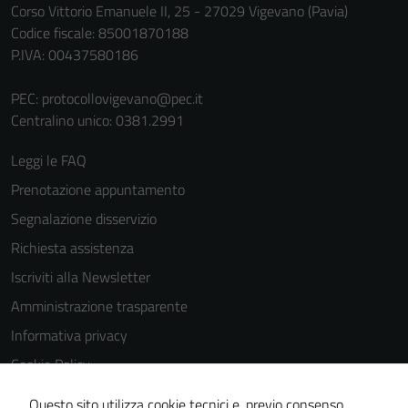
Corso Vittorio Emanuele II, 25 - 27029 Vigevano (Pavia)
Codice fiscale: 85001870188
P.IVA: 00437580186
PEC:
protocollovigevano@pec.it
Centralino unico: 0381.2991
Leggi le FAQ
Prenotazione appuntamento
Segnalazione disservizio
Richiesta assistenza
Iscriviti alla Newsletter
Amministrazione trasparente
Informativa privacy
Cookie Policy
Media policy
Questo sito utilizza cookie tecnici e, previo consenso,