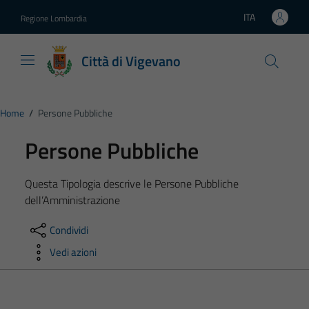
Vai ai contenuti
Vai al footer
ITA
Regione Lombardia
Lingua attiva:
Città di Vigevano
Home
/
Persone Pubbliche
Persone Pubbliche
Questa Tipologia descrive le Persone Pubbliche
dell’Amministrazione
Condividi
Vedi azioni