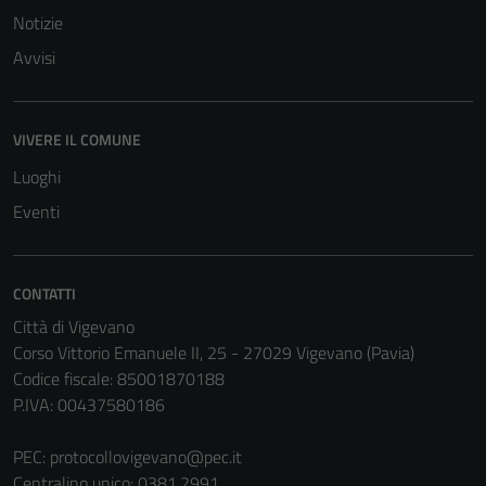
del sito e non
Notizie
possono
Avvisi
essere
disabilitati.
Questi cookie
non raccolgono
VIVERE IL COMUNE
informazioni
Luoghi
personali.
Eventi
CONTATTI
Città di Vigevano
Corso Vittorio Emanuele II, 25 - 27029 Vigevano (Pavia)
Codice fiscale: 85001870188
P.IVA: 00437580186
PEC:
protocollovigevano@pec.it
Centralino unico: 0381.2991