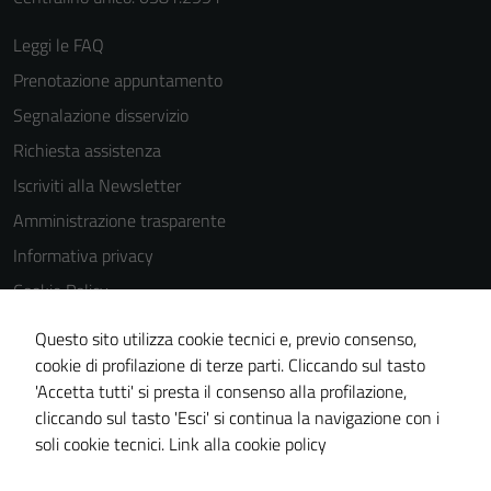
Leggi le FAQ
Prenotazione appuntamento
Segnalazione disservizio
Richiesta assistenza
Iscriviti alla Newsletter
Amministrazione trasparente
Informativa privacy
Cookie Policy
Media policy
Questo sito utilizza cookie tecnici e, previo consenso,
Note legali
cookie di profilazione di terze parti. Cliccando sul tasto
'Accetta tutti' si presta il consenso alla profilazione,
Dichiarazione di accessibilità
cliccando sul tasto 'Esci' si continua la navigazione con i
Piano di miglioramento del sito
soli cookie tecnici.
Link alla cookie policy