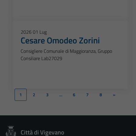
2026
01
Lug
Cesare Omodeo Zorini
Consigliere Comunale di Maggioranza, Gruppo
Consiliare Lab27029
1
2
3
…
6
7
8
»
Città di Vigevano