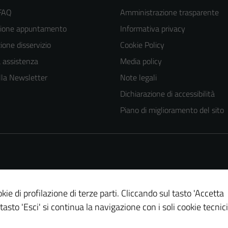
 FAQ
Amministrazione trasparente
zione appuntamento
Informativa privacy
one disservizio
Cookie Policy
a assistenza
Media policy
 alla Newsletter
Note legali
Dichiarazione di accessibilità
Piano di miglioramento del sito
kie di profilazione di terze parti. Cliccando sul tasto 'Accetta
 tasto 'Esci' si continua la navigazione con i soli cookie tecnici