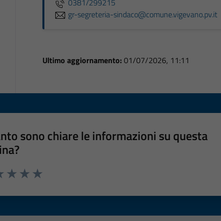
0381/299215
gr-segreteria-sindaco@comune.vigevano.pv.it
Ultimo aggiornamento:
01/07/2026, 11:11
nto sono chiare le informazioni su questa
ina?
a 1 stelle su 5
luta 2 stelle su 5
Valuta 3 stelle su 5
Valuta 4 stelle su 5
Valuta 5 stelle su 5