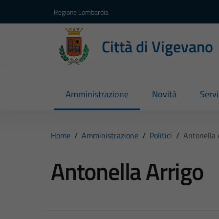
Vai ai contenuti
Vai al footer
Regione Lombardia
Città di Vigevano
Amministrazione
Novità
Servi
Home
/
Amministrazione
/
Politici
/
Antonella 
Antonella Arrigo