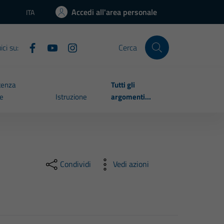
Accedi all'area personale
ITA
Lingua attiva:
ci su:
Cerca
tenza
Tutti gli
le
Istruzione
argomenti...
Condividi
Vedi azioni