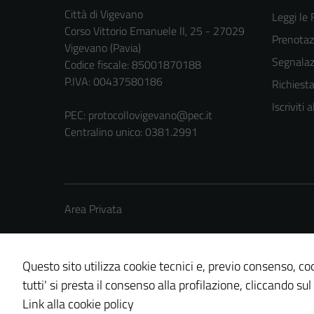
Città di Vigevano
Leggi le
Corso Vittorio Emanuele II, 25 - 27029
Prenota
Vigevano (Pavia)
Segnalazi
Codice fiscale: 85001870188
P.IVA: 00437580186
Richiest
Iscriviti
PEC:
protocollovigevano@pec.it
Centralino unico: 0381.2991
Area Privata
Questo sito utilizza cookie tecnici e, previo consenso, coo
tutti' si presta il consenso alla profilazione, cliccando sul
Credits: ©
Technical Design s.r.l.
Link alla cookie policy