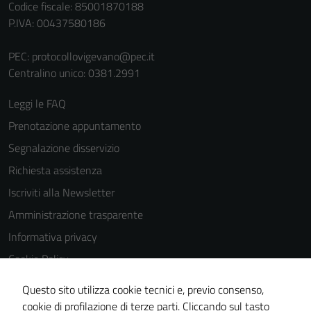
Codice fiscale: 85001870188
P.IVA: 00437580186
PEC:
protocollovigevano@pec.it
Centralino unico: 0381.2991
Leggi le FAQ
Tecnici
Prenotazione appuntamento
Questi cookie
Segnalazione disservizio
sono necessari
per il
Richiesta assistenza
funzionamento
Iscriviti alla Newsletter
del sito e non
Amministrazione trasparente
possono
essere
Informativa privacy
disabilitati.
Cookie Policy
Questi cookie
Media policy
non raccolgono
Questo sito utilizza cookie tecnici e, previo consenso,
informazioni
Note legali
cookie di profilazione di terze parti. Cliccando sul tasto