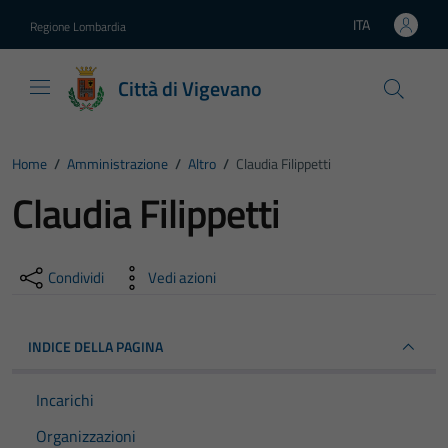
Vai ai contenuti
Vai al footer
ITA
Regione Lombardia
Lingua attiva:
Città di Vigevano
Home
/
Amministrazione
/
Altro
/
Claudia Filippetti
Claudia Filippetti
Condividi
Vedi azioni
INDICE DELLA PAGINA
Incarichi
Organizzazioni