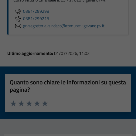
Corso Vittorio Emanuele II, 25 - 27029 Vigevano (PV)
0381/299298
0381/299215
gr-segreteria-sindaco@comune.vigevano.pv.it
Ultimo aggiornamento:
01/07/2026, 11:02
Quanto sono chiare le informazioni su questa
pagina?
Valuta 1 stelle su 5
Valuta 2 stelle su 5
Valuta 3 stelle su 5
Valuta 4 stelle su 5
Valuta 5 stelle su 5