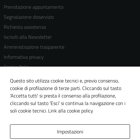
Prenotazione appuntamento
Segnalazione disservizio
Tecnici
Richiesta assistenza
Questi cookie
Iscriviti alla Newsletter
sono necessari
Amministrazione trasparente
per il
Informativa privacy
funzionamento
del sito e non
Cookie Policy
possono
Media policy
essere
Questo sito utilizza cookie tecnici e, previo consenso,
Note legali
disabilitati.
cookie di profilazione di terze parti. Cliccando sul tasto
Questi cookie
'Accetta tutti' si presta il consenso alla profilazione,
Dichiarazione di accessibilità
non raccolgono
cliccando sul tasto 'Esci' si continua la navigazione con i
Piano di miglioramento del sito
informazioni
soli cookie tecnici.
Link alla cookie policy
personali.
Area Privata
Impostazioni