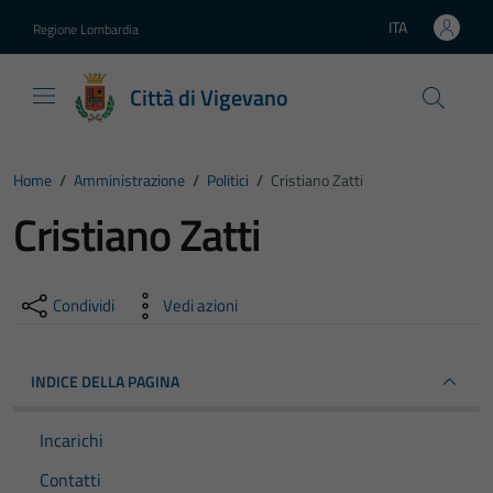
Vai ai contenuti
Vai al footer
ITA
Regione Lombardia
Lingua attiva:
Città di Vigevano
Home
/
Amministrazione
/
Politici
/
Cristiano Zatti
Cristiano Zatti
Condividi
Vedi azioni
INDICE DELLA PAGINA
Incarichi
Contatti