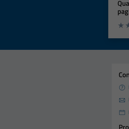
Qua
pag
Valut
Va
Con
Pro