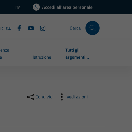
Accedi all'area personale
ITA
Lingua attiva:
ci su:
Cerca
tenza
Tutti gli
le
Istruzione
argomenti...
Condividi
Vedi azioni