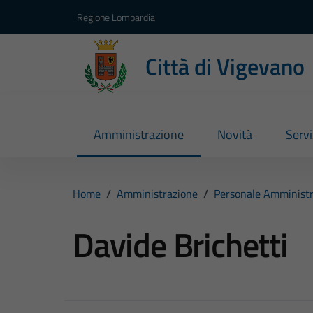
Vai ai contenuti
Vai al footer
Regione Lombardia
Città di Vigevano
Amministrazione
Novità
Servi
Home
/
Amministrazione
/
Personale Amministr
Davide Brichetti