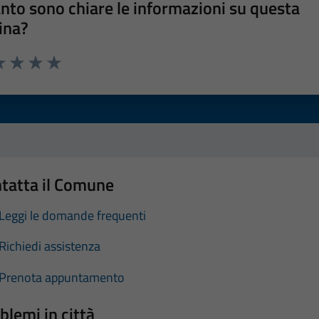
nto sono chiare le informazioni su questa
ina?
a 1 stelle su 5
luta 2 stelle su 5
Valuta 3 stelle su 5
Valuta 4 stelle su 5
Valuta 5 stelle su 5
tatta il Comune
Leggi le domande frequenti
Richiedi assistenza
Prenota appuntamento
blemi in città