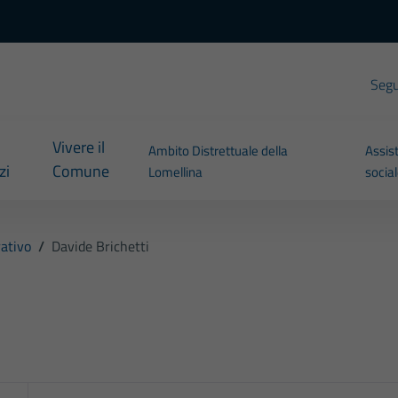
Segui
Vivere il
Ambito Distrettuale della
Assis
zi
Comune
Lomellina
socia
ativo
/
Davide Brichetti