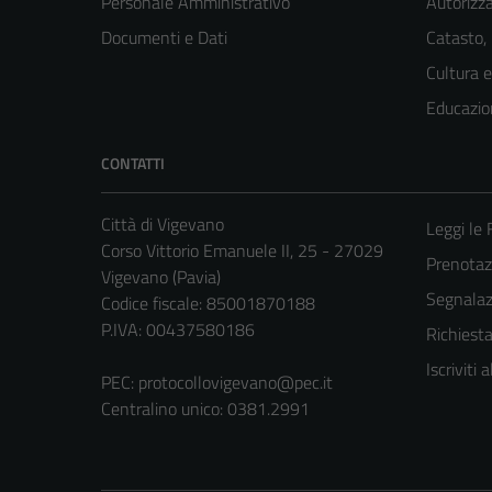
Personale Amministrativo
Autorizza
Documenti e Dati
Catasto,
Cultura 
Educazio
CONTATTI
Città di Vigevano
Leggi le
Corso Vittorio Emanuele II, 25 - 27029
Prenota
Vigevano (Pavia)
Segnalazi
Codice fiscale: 85001870188
P.IVA: 00437580186
Richiest
Iscriviti
PEC:
protocollovigevano@pec.it
Centralino unico: 0381.2991