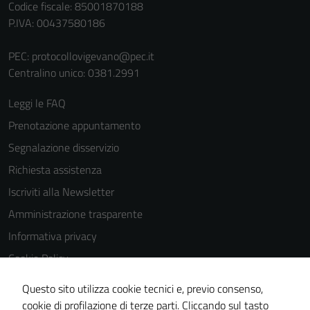
Codice fiscale: 85001870188
P.IVA: 00437580186
PEC:
protocollovigevano@pec.it
Centralino unico: 0381.2991
Leggi le FAQ
Tecnici
Prenotazione appuntamento
Questi cookie
Segnalazione disservizio
sono necessari
per il
Richiesta assistenza
funzionamento
Iscriviti alla Newsletter
del sito e non
Amministrazione trasparente
possono
essere
Informativa privacy
disabilitati.
Cookie Policy
Questi cookie
Media policy
non raccolgono
Questo sito utilizza cookie tecnici e, previo consenso,
informazioni
Note legali
cookie di profilazione di terze parti. Cliccando sul tasto