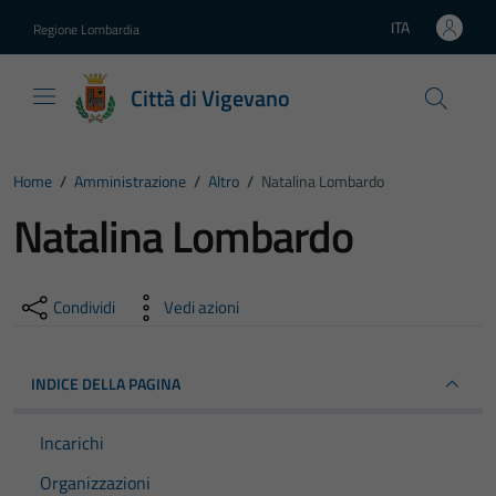
Vai ai contenuti
Vai al footer
ITA
Regione Lombardia
Lingua attiva:
Città di Vigevano
Home
/
Amministrazione
/
Altro
/
Natalina Lombardo
Natalina Lombardo
Condividi
Vedi azioni
INDICE DELLA PAGINA
Incarichi
Organizzazioni