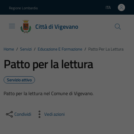
Vai ai contenuti
Vai al footer
ITA
Regione Lombardia
Lingua attiva:
Città di Vigevano
Home
/
Servizi
/
Educazione E Formazione
/
Patto Per La Lettura
Patto per la lettura
Servizio attivo
Patto per la lettura nel Comune di Vigevano.
Condividi
Vedi azioni