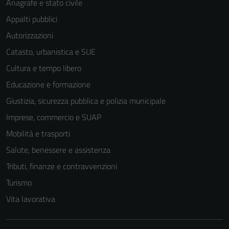
Anagrafe e stato civile
Appalti pubblici
Autorizzazioni
Catasto, urbanistica e SUE
Tecnici
Cultura e tempo libero
Questi cookie
Educazione e formazione
sono necessari
Giustizia, sicurezza pubblica e polizia municipale
per il
funzionamento
Imprese, commercio e SUAP
del sito e non
Mobilità e trasporti
possono
Salute, benessere e assistenza
essere
disabilitati.
Tributi, finanze e contravvenzioni
Questi cookie
Turismo
non raccolgono
Vita lavorativa
informazioni
personali.