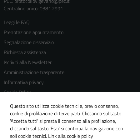
PEC:
protocollovigevano@pec.it
Centralino unico: 0381.2991
Leggi le FAQ
Prenotazione appuntamento
Segnalazione disservizio
Richiesta assistenza
Iscriviti alla Newsletter
Amministrazione trasparente
Informativa privacy
Cookie Policy
Media policy
Questo sito utilizza cookie tecnici e, previo consenso,
Note legali
cookie di profilazione di terze parti. Cliccando sul tasto
'Accetta tutti' si presta il consenso alla profilazione,
Dichiarazione di accessibilità
cliccando sul tasto 'Esci' si continua la navigazione con i
Piano di miglioramento del sito
soli cookie tecnici.
Link alla cookie policy