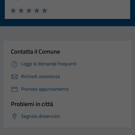
Valuta 1 stelle su 5
Valuta 2 stelle su 5
Valuta 3 stelle su 5
Valuta 4 stelle su 5
Valuta 5 stelle su 5
Contatta il Comune
Leggi le domande frequenti
Richiedi assistenza
Prenota appuntamento
Problemi in città
Tecnici
Segnala disservizio
Questi cookie
sono necessari