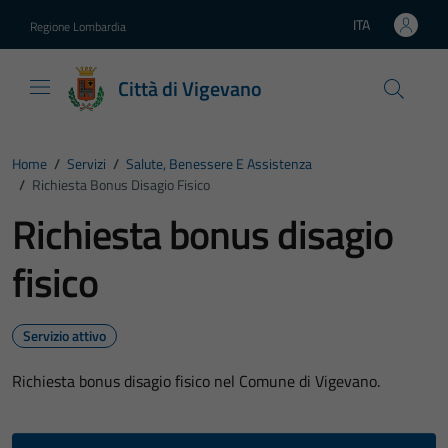
Vai ai contenuti
Vai al footer
ITA
Regione Lombardia
Lingua attiva:
Città di Vigevano
Home
/
Servizi
/
Salute, Benessere E Assistenza
/
Richiesta Bonus Disagio Fisico
Richiesta bonus disagio
fisico
Servizio attivo
Richiesta bonus disagio fisico nel Comune di Vigevano.