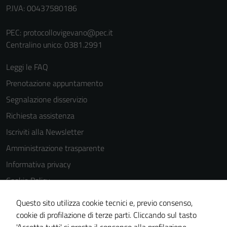
P.IVA: 00437580186
PEC:
protocollovigevano@pec.it
Centralino unico: 0381.2991
Leggi le FAQ
Prenotazione appuntamento
Segnalazione disservizio
Richiesta assistenza
Iscriviti alla Newsletter
Amministrazione trasparente
Informativa privacy
Cookie Policy
Media policy
Questo sito utilizza cookie tecnici e, previo consenso,
Note legali
cookie di profilazione di terze parti. Cliccando sul tasto