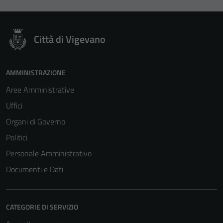
per il
funzionamento
del sito e non
Città di Vigevano
possono
essere
disabilitati.
AMMINISTRAZIONE
Questi cookie
non raccolgono
Aree Amministrative
informazioni
Uffici
personali.
Organi di Governo
Politici
Personale Amministrativo
Documenti e Dati
CATEGORIE DI SERVIZIO