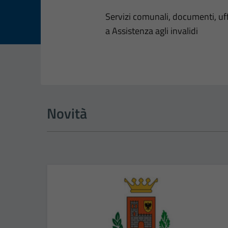
Dettagli dell
Servizi comunali, documenti, uffi
a Assistenza agli invalidi
Novità