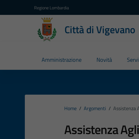
Vai ai contenuti
Vai al footer
Regione Lombardia
Città di Vigevano
Amministrazione
Novità
Servi
Home
/
Argomenti
/
Assistenza A
Assistenza Agli