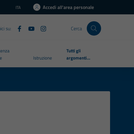
Accedi all'area personale
ITA
Lingua attiva:
ci su:
Cerca
tenza
Tutti gli
le
Istruzione
argomenti...