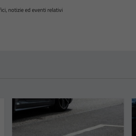
'argomento
ci, notizie ed eventi relativi