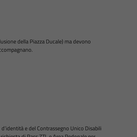
clusione della Piazza Ducale) ma devono
 accompagnano.
d’identità e del Contrassegno Unico Disabili
 richiesta di Pass ZTL e Area Pedonale per