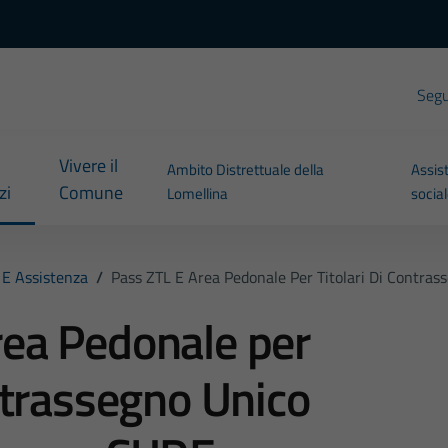
Segui
Vivere il
Ambito Distrettuale della
Assis
zi
Comune
Lomellina
socia
 E Assistenza
/
Pass ZTL E Area Pedonale Per Titolari Di Contras
rea Pedonale per
ontrassegno Unico