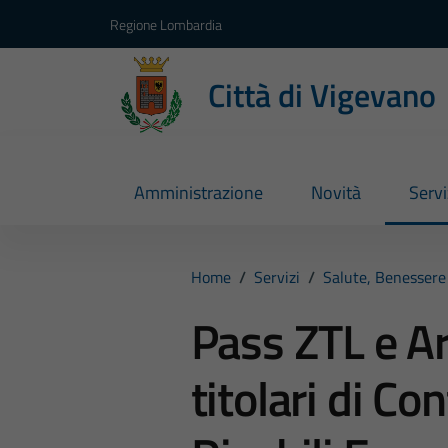
Vai ai contenuti
Vai al footer
Regione Lombardia
Città di Vigevano
Amministrazione
Novità
Servi
Home
/
Servizi
/
Salute, Benessere
Pass ZTL e A
titolari di C