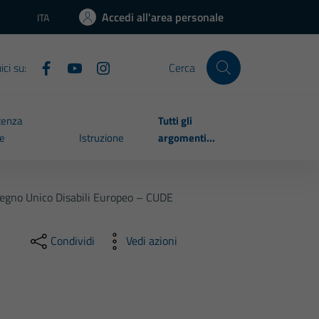
Accedi all'area personale
ITA
Lingua attiva:
ci su:
Cerca
tenza
Tutti gli
le
Istruzione
argomenti...
segno Unico Disabili Europeo – CUDE
Condividi
Vedi azioni