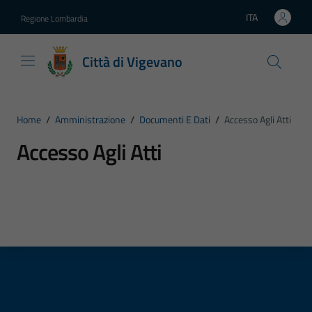
Vai ai contenuti
Vai al footer
ITA
Regione Lombardia
Lingua attiva:
Città di Vigevano
Home
/
Amministrazione
/
Documenti E Dati
/
Accesso Agli Atti
Accesso Agli Atti
Dettagli del tipo di documento