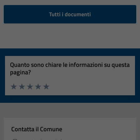
Tutti i documenti
Quanto sono chiare le informazioni su questa
pagina?
Valuta 1 stelle su 5
Valuta 2 stelle su 5
Valuta 3 stelle su 5
Valuta 4 stelle su 5
Valuta 5 stelle su 5
Contatta il Comune