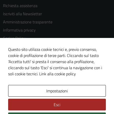
Richiesta assistenza
Tecnici
Iscriviti alla Newsletter
Questi cookie
Amministrazione trasparente
sono necessari
Informativa privacy
per il
Cookie Policy
funzionamento
del sito e non
Media policy
Questo sito utilizza cookie tecnici e, previo consenso,
possono
Note legali
cookie di profilazione di terze parti. Cliccando sul tasto
essere
'Accetta tutti' si presta il consenso alla profilazione,
Dichiarazione di accessibilità
disabilitati.
cliccando sul tasto 'Esci' si continua la navigazione con i
Questi cookie
Piano di miglioramento del sito
soli cookie tecnici.
Link alla cookie policy
non raccolgono
informazioni
personali.
Area Privata
Impostazioni
Esci