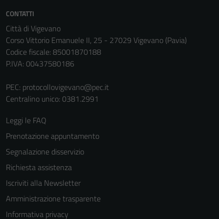
Questi cookie
CONTATTI
sono necessari
Città di Vigevano
per il
Corso Vittorio Emanuele II, 25 - 27029 Vigevano (Pavia)
funzionamento
Codice fiscale: 85001870188
del sito e non
P.IVA: 00437580186
possono
essere
PEC:
protocollovigevano@pec.it
disabilitati.
Centralino unico: 0381.2991
Questi cookie
non raccolgono
Leggi le FAQ
informazioni
Prenotazione appuntamento
personali.
Segnalazione disservizio
Richiesta assistenza
Iscriviti alla Newsletter
Amministrazione trasparente
Informativa privacy