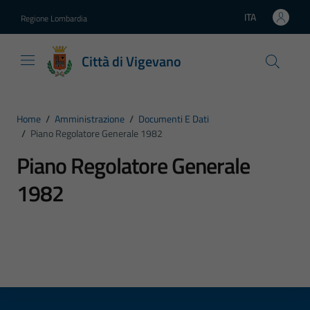
Vai ai contenuti
Vai al footer
ITA
Regione Lombardia
Lingua attiva:
Città di Vigevano
Home
/
Amministrazione
/
Documenti E Dati
/
Piano Regolatore Generale 1982
Piano Regolatore Generale
1982
Dettagli del tipo di documento