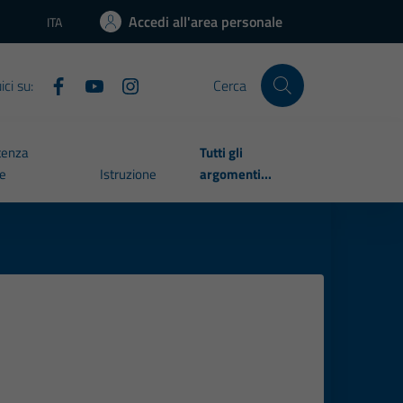
Accedi all'area personale
ITA
Lingua attiva:
ci su:
Cerca
tenza
Tutti gli
le
Istruzione
argomenti...