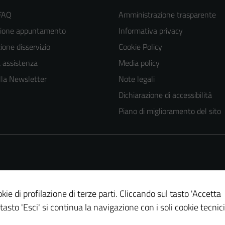
 FAQ
Amministrazione trasparente
zione appuntamento
Informativa privacy
one disservizio
Cookie Policy
a assistenza
Media policy
 alla Newsletter
Note legali
Dichiarazione di accessibilità
Piano di miglioramento del sito
kie di profilazione di terze parti. Cliccando sul tasto 'Accetta
 tasto 'Esci' si continua la navigazione con i soli cookie tecnici