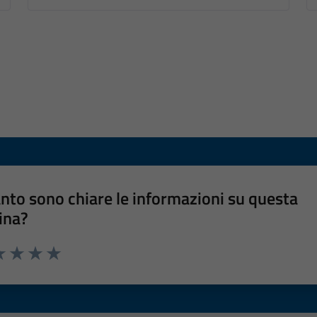
nto sono chiare le informazioni su questa
ina?
a 1 stelle su 5
luta 2 stelle su 5
Valuta 3 stelle su 5
Valuta 4 stelle su 5
Valuta 5 stelle su 5