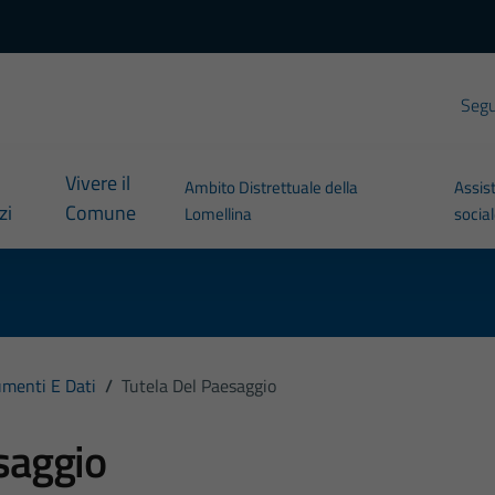
Segui
Vivere il
Ambito Distrettuale della
Assis
zi
Comune
Lomellina
socia
menti E Dati
/
Tutela Del Paesaggio
saggio