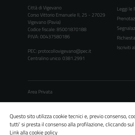
Città di Vigevano
Leggi le
Corso Vittorio Emanuele II, 25 - 27029
Prenota
Vigevano (Pavia)
Segnalazi
Codice fiscale: 85001870188
P.IVA: 00437580186
Richiest
Iscriviti
PEC:
protocollovigevano@pec.it
Centralino unico: 0381.2991
Area Privata
Questo sito utilizza cookie tecnici e, previo consenso, coo
tutti' si presta il consenso alla profilazione, cliccando sul
Credits: ©
Technical Design s.r.l.
Link alla cookie policy