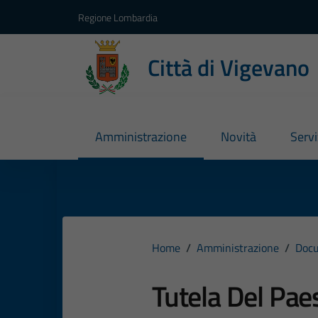
Vai ai contenuti
Vai al footer
Regione Lombardia
Città di Vigevano
Amministrazione
Novità
Servi
Home
/
Amministrazione
/
Docu
Tutela Del Pae