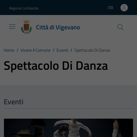
Vai ai contenuti
Vai al footer
ITA
Regione Lombardia
Lingua attiva:
Città di Vigevano
Home
/
Vivere Il Comune
/
Eventi
/
Spettacolo Di Danza
Spettacolo Di Danza
Eventi