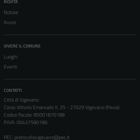
NOVITÀ
Notizie
Avvisi
Tecnici
Questi cookie
VIVERE IL COMUNE
sono necessari
Luoghi
per il
Eventi
funzionamento
del sito e non
possono
essere
CONTATTI
disabilitati.
Città di Vigevano
Questi cookie
Corso Vittorio Emanuele II, 25 - 27029 Vigevano (Pavia)
non raccolgono
Codice fiscale: 85001870188
informazioni
P.IVA: 00437580186
personali.
PEC:
protocollovigevano@pec.it