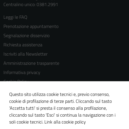
Centralino unico: 0381.2991
Leggi le FAQ
Prenotazione appuntamento
Segnalazione disservizio
Richiesta assistenza
Iscriviti alla Newsletter
Amministrazione trasparente
Informativa privacy
Cookie Policy
Media policy
Questo sito utilizza cookie tecnici e, previo consenso,
Note legali
cookie di profilazione di terze parti. Cliccando sul tasto
'Accetta tutti' si presta il consenso alla profilazione,
Dichiarazione di accessibilità
cliccando sul tasto 'Esci' si continua la navigazione con i
Piano di miglioramento del sito
soli cookie tecnici.
Link alla cookie policy