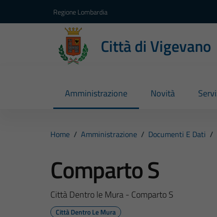
Vai ai contenuti
Vai al footer
Regione Lombardia
Città di Vigevano
Amministrazione
Novità
Servi
Home
/
Amministrazione
/
Documenti E Dati
/
Comparto S
Città Dentro le Mura - Comparto S
Città Dentro Le Mura