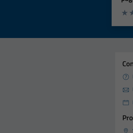
Valut
Va
Con
Pro