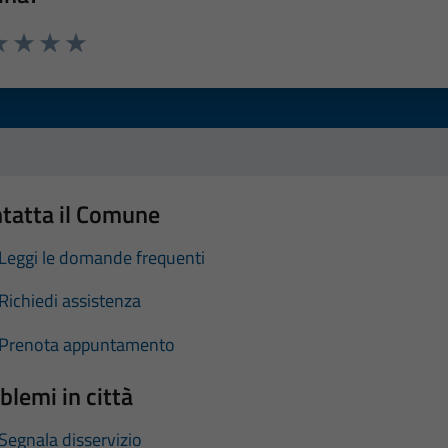
a 1 stelle su 5
luta 2 stelle su 5
Valuta 3 stelle su 5
Valuta 4 stelle su 5
Valuta 5 stelle su 5
tatta il Comune
Leggi le domande frequenti
Richiedi assistenza
Prenota appuntamento
blemi in città
Segnala disservizio