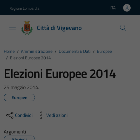
Vai ai contenuti
Vai al footer
ITA
Regione Lombardia
Lingua attiva:
Città di Vigevano
Home
/
Amministrazione
/
Documenti E Dati
/
Europee
/
Elezioni Europee 2014
Elezioni Europee 2014
25 maggio 2014.
Europee
Condividi
Vedi azioni
Argomenti
Elezioni