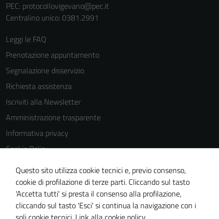
funzionamento
PEC:
protocollovigevano@pec.it
del sito e non
Centralino unico: 0381.2991
possono
essere
Leggi le FAQ
disabilitati.
Prenotazione appuntamento
Questi cookie
Segnalazione disservizio
non raccolgono
informazioni
Richiesta assistenza
personali.
Iscriviti alla Newsletter
Amministrazione trasparente
Informativa privacy
Cookie Policy
Media policy
Questo sito utilizza cookie tecnici e, previo consenso,
Note legali
cookie di profilazione di terze parti. Cliccando sul tasto
'Accetta tutti' si presta il consenso alla profilazione,
Dichiarazione di accessibilità
cliccando sul tasto 'Esci' si continua la navigazione con i
Piano di miglioramento del sito
soli cookie tecnici.
Link alla cookie policy