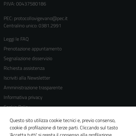
per il
P.IVA: 00437580186
funzionamento
del sito e non
PEC:
protocollovigevano@pec.it
possono
Centralino unico: 0381.2991
essere
disabilitati.
Leggi le FAQ
Questi cookie
Prenotazione appuntamento
non raccolgono
Segnalazione disservizio
informazioni
personali.
Richiesta assistenza
Iscriviti alla Newsletter
Amministrazione trasparente
Informativa privacy
Cookie Policy
Media policy
Questo sito utilizza cookie tecnici e, previo consenso,
Note legali
cookie di profilazione di terze parti. Cliccando sul tasto
'Accetta tutti' si presta il consenso alla profilazione,