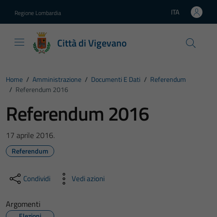
Vai ai contenuti
Vai al footer
ITA
Regione Lombardia
Lingua attiva:
Città di Vigevano
Home
/
Amministrazione
/
Documenti E Dati
/
Referendum
/
Referendum 2016
Referendum 2016
17 aprile 2016.
Referendum
Condividi
Vedi azioni
Argomenti
Elezioni