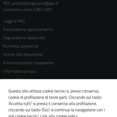
funzionamento
PEC:
protocollovigevano@pec.it
del sito e non
Centralino unico: 0381.2991
possono
essere
Leggi le FAQ
disabilitati.
Prenotazione appuntamento
Questi cookie
Segnalazione disservizio
non raccolgono
informazioni
Richiesta assistenza
personali.
Iscriviti alla Newsletter
Amministrazione trasparente
Informativa privacy
Cookie Policy
Media policy
Questo sito utilizza cookie tecnici e, previo consenso,
Note legali
cookie di profilazione di terze parti. Cliccando sul tasto
'Accetta tutti' si presta il consenso alla profilazione,
Dichiarazione di accessibilità
cliccando sul tasto 'Esci' si continua la navigazione con i
Piano di miglioramento del sito
soli cookie tecnici.
Link alla cookie policy