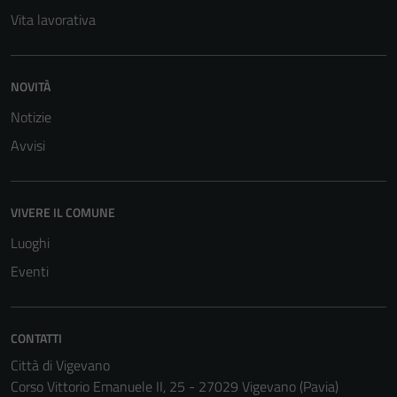
Vita lavorativa
NOVITÀ
Notizie
Avvisi
Tecnici
Questi cookie
sono necessari
per il
VIVERE IL COMUNE
funzionamento
Luoghi
del sito e non
Eventi
possono
essere
disabilitati.
CONTATTI
Questi cookie
non raccolgono
Città di Vigevano
informazioni
Corso Vittorio Emanuele II, 25 - 27029 Vigevano (Pavia)