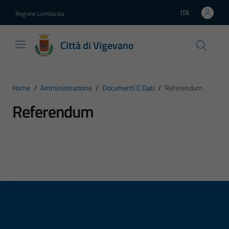
Vai ai contenuti
Vai al footer
ITA
Regione Lombardia
Lingua attiva:
Città di Vigevano
Home
/
Amministrazione
/
Documenti E Dati
/
Referendum
Referendum
Dettagli del tipo di documento