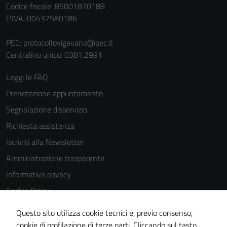
personali.
Codice fiscale: 85001870188
P.IVA: 00437580186
PEC:
protocollovigevano@pec.it
Centralino unico: 0381.2991
Leggi le FAQ
Prenotazione appuntamento
Segnalazione disservizio
Richiesta assistenza
Iscriviti alla Newsletter
Amministrazione trasparente
Informativa privacy
Cookie Policy
Media policy
Questo sito utilizza cookie tecnici e, previo consenso,
Note legali
cookie di profilazione di terze parti. Cliccando sul tasto