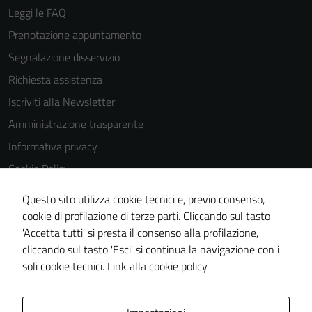
Leggi le FAQ
Prenotazione appuntamento
Segnalazione disservizio
Richiesta assistenza
Iscriviti alla Newsletter
Amministrazione trasparente
Informativa privacy
Cookie Policy
Media policy
Questo sito utilizza cookie tecnici e, previo consenso,
Note legali
cookie di profilazione di terze parti. Cliccando sul tasto
'Accetta tutti' si presta il consenso alla profilazione,
Dichiarazione di accessibilità
cliccando sul tasto 'Esci' si continua la navigazione con i
Piano di miglioramento del sito
soli cookie tecnici.
Link alla cookie policy
Area Privata