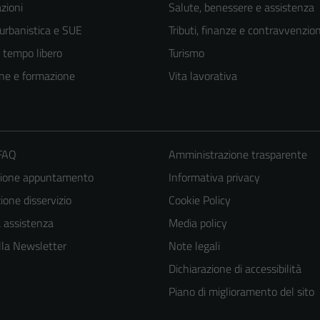
zioni
Salute, benessere e assistenza
 urbanistica e SUE
Tributi, finanze e contravvenzion
e tempo libero
Turismo
ne e formazione
Vita lavorativa
 FAQ
Amministrazione trasparente
zione appuntamento
Informativa privacy
one disservizio
Cookie Policy
Tecnici
Questi cookie
a assistenza
Media policy
sono necessari
 alla Newsletter
Note legali
per il
Dichiarazione di accessibilità
funzionamento
Piano di miglioramento del sito
del sito e non
possono