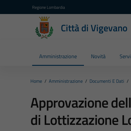
Vai ai contenuti
Vai al footer
Regione Lombardia
Città di Vigevano
Amministrazione
Novità
Servi
Home
/
Amministrazione
/
Documenti E Dati
/
Approvazione dell
di Lottizzazione L