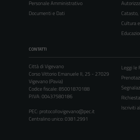
Personale Amministrativo
Autorizza
Documenti e Dati
Catasto,
Cultura 
Educazio
CONTATTI
Città di Vigevano
Leggi le
Corso Vittorio Emanuele II, 25 - 27029
Prenota
Vigevano (Pavia)
Segnalazi
Codice fiscale: 85001870188
P.IVA: 00437580186
Richiest
Iscriviti
PEC:
protocollovigevano@pec.it
Centralino unico: 0381.2991