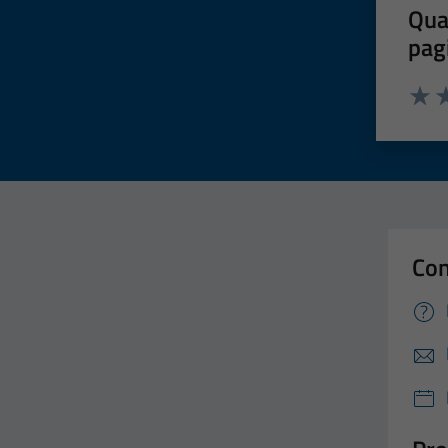
Qua
pag
Valut
Va
Con