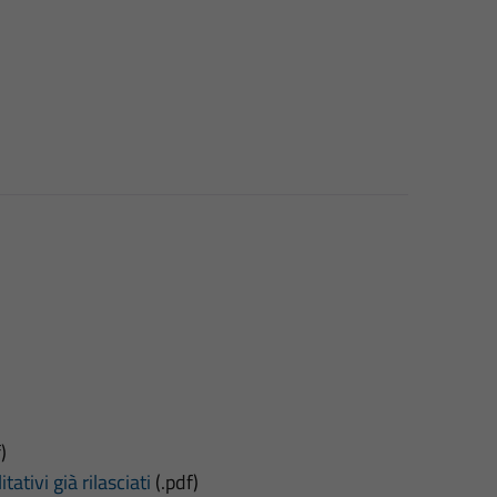
)
tativi già rilasciati
(.pdf)