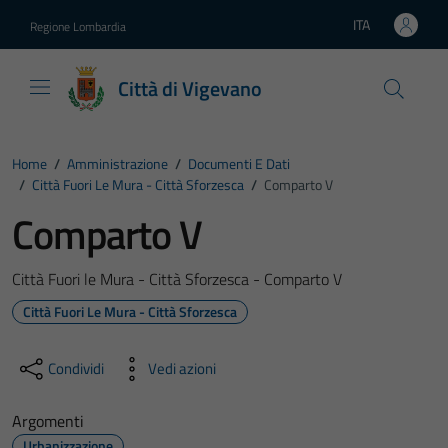
Vai ai contenuti
Vai al footer
ITA
Regione Lombardia
Lingua attiva:
Città di Vigevano
Home
/
Amministrazione
/
Documenti E Dati
/
Città Fuori Le Mura - Città Sforzesca
/
Comparto V
Comparto V
Città Fuori le Mura - Città Sforzesca - Comparto V
Città Fuori Le Mura - Città Sforzesca
Condividi
Vedi azioni
Argomenti
Urbanizzazione