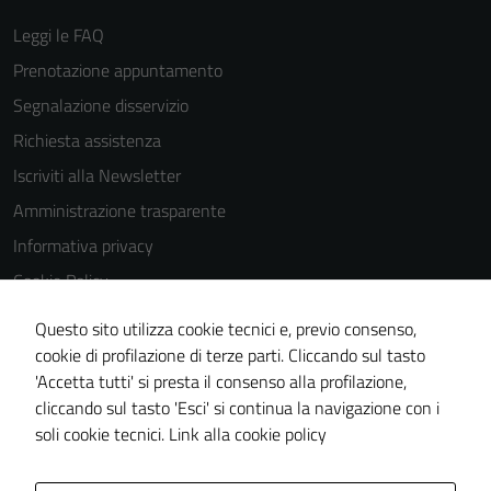
Leggi le FAQ
Prenotazione appuntamento
Segnalazione disservizio
Richiesta assistenza
Iscriviti alla Newsletter
Amministrazione trasparente
Informativa privacy
Cookie Policy
Media policy
Questo sito utilizza cookie tecnici e, previo consenso,
Note legali
cookie di profilazione di terze parti. Cliccando sul tasto
'Accetta tutti' si presta il consenso alla profilazione,
Dichiarazione di accessibilità
cliccando sul tasto 'Esci' si continua la navigazione con i
Piano di miglioramento del sito
soli cookie tecnici.
Link alla cookie policy