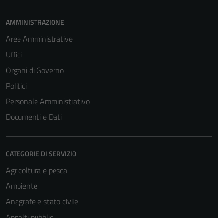
AMMINISTRAZIONE
Aree Amministrative
Tecnici
Uffici
Questi cookie
Organi di Governo
sono necessari
Politici
per il
funzionamento
Personale Amministrativo
del sito e non
Documenti e Dati
possono
essere
disabilitati.
CATEGORIE DI SERVIZIO
Questi cookie
non raccolgono
Agricoltura e pesca
informazioni
Ambiente
personali.
Anagrafe e stato civile
Appalti pubblici